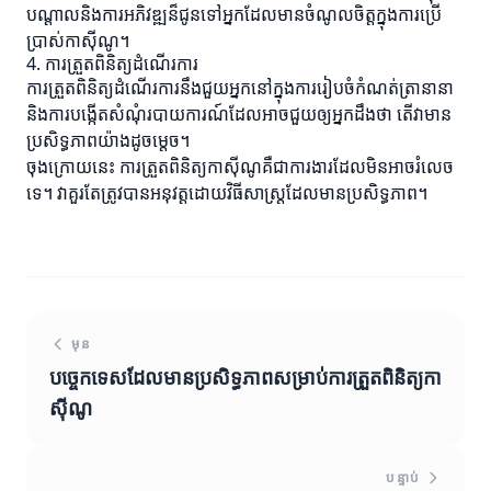
បណ្ដាលនិងការអភិវឌ្ឍន៏ជូនទៅអ្នកដែលមានចំណូលចិត្តក្នុងការប្រើ
ប្រាស់កាស៊ីណូ។
4. ការត្រួតពិនិត្យដំណើរការ
ការត្រួតពិនិត្យដំណើរការនឹងជួយអ្នកនៅក្នុងការរៀបចំកំណត់ត្រានានា
និងការបង្កើតសំណុំរបាយការណ៍ដែលអាចជួយឲ្យអ្នកដឹងថា តើវាមាន
ប្រសិទ្ធភាពយ៉ាងដូចម្តេច។
ចុងក្រោយនេះ ការត្រួតពិនិត្យកាស៊ីណូគឺជាការងារដែលមិនអាចរំលេច
ទេ។ វាគួរតែត្រូវបានអនុវត្តដោយវិធីសាស្ត្រដែលមានប្រសិទ្ធភាព។
មុន
បច្ចេកទេសដែលមានប្រសិទ្ធភាពសម្រាប់ការត្រួតពិនិត្យកា
ស៊ីណូ
បន្ទាប់