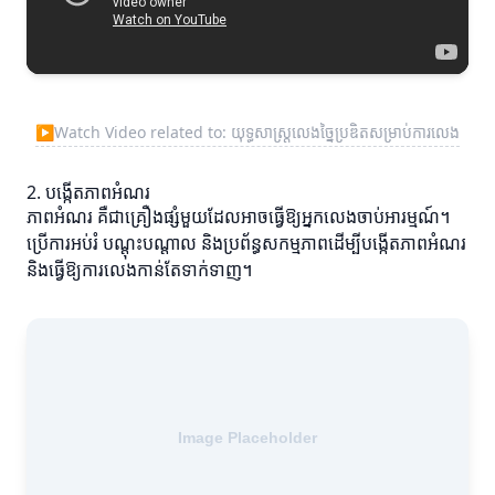
▶
Watch Video related to: យុទ្ធសាស្រ្តលេងច្នៃប្រឌិតសម្រាប់ការលេង
2. បង្កើតភាពអំណរ
ភាពអំណរ គឺជាគ្រឿងផ្សំមួយដែលអាចធ្វើឱ្យអ្នកលេងចាប់អារម្មណ៍។
ប្រើការអប់រំ បណ្ដុះបណ្ដាល និងប្រព័ន្ធសកម្មភាពដើម្បីបង្កើតភាពអំណរ
និងធ្វើឱ្យការលេងកាន់តែទាក់ទាញ។