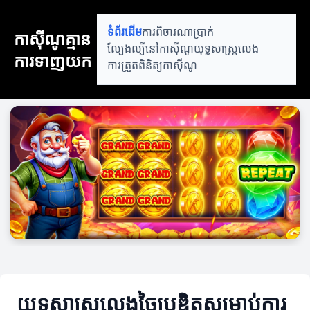
ទំព័រដើម
ការពិចារណាប្រាក់
កាស៊ីណូគ្មាន
ល្បែងល្បីនៅកាស៊ីណូ
យុទ្ធសាស្រ្តលេង
ការទាញយក
ការត្រួតពិនិត្យកាស៊ីណូ
យុទ្ធសាស្រ្តលេងច្នៃប្រឌិតសម្រាប់ការ