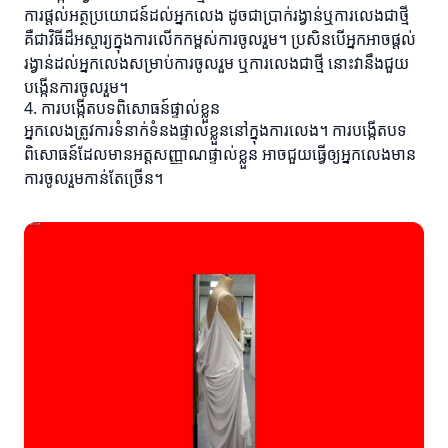
ការផ្តល់អត្ថប្រយោជន៍ដល់អ្នកលេង ដូចជាប្រាក់រង្វាន់ឬការលេងជាថ្មី
គឺជាវិធីដ៏អស្ចារ្យក្នុងការលើកកម្ពស់ការចូលរួម។ ប្រសិនបើអ្នកអាចផ្តល់
រង្វាន់ដល់អ្នកលេងសម្រាប់ការចូលរួម ឬការលេងជាថ្មី នោះវានឹងជួយ
បង្កើនការចូលរួម។
4. ការបង្កើតបទពិសោធន៍ផ្ទាល់ខ្លួន
អ្នកលេងត្រូវការទំនាក់ទំនងផ្ទាល់ខ្លួននៅក្នុងការលេង។ ការបង្កើតបទ
ពិសោធន៍ដែលមានអត្តសញ្ញាណផ្ទាល់ខ្លួន អាចជួយធ្វើឲ្យអ្នកលេងមាន
ការចូលរួមកាន់តែច្រើន។