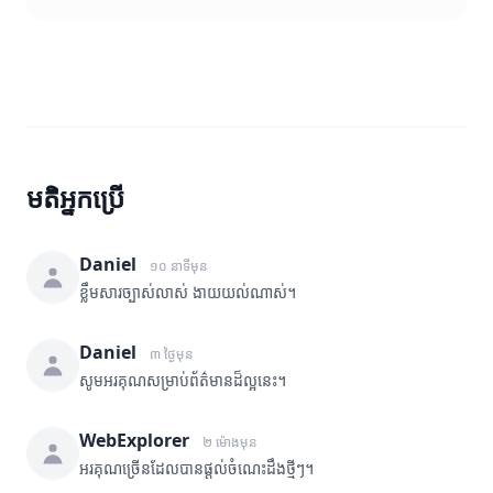
មតិអ្នកប្រើ
Daniel
១០ នាទីមុន
ខ្លឹមសារច្បាស់លាស់ ងាយយល់ណាស់។
Daniel
៣ ថ្ងៃមុន
សូមអរគុណសម្រាប់ព័ត៌មានដ៏ល្អនេះ។
WebExplorer
២ ម៉ោងមុន
អរគុណច្រើនដែលបានផ្តល់ចំណេះដឹងថ្មីៗ។