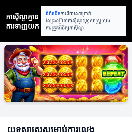
ទំព័រដើម
ការពិចារណាប្រាក់
កាស៊ីណូគ្មាន
ល្បែងល្បីនៅកាស៊ីណូ
យុទ្ធសាស្រ្តលេង
ការទាញយក
ការត្រួតពិនិត្យកាស៊ីណូ
យុទ្ធសាស្រ្តសម្រាប់ការលេង