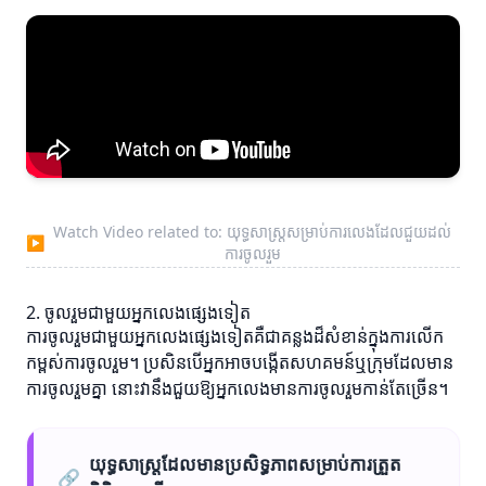
Watch Video related to: យុទ្ធសាស្រ្តសម្រាប់ការលេងដែលជួយដល់
▶
ការចូលរួម
2. ចូលរួមជាមួយអ្នកលេងផ្សេងទៀត
ការចូលរួមជាមួយអ្នកលេងផ្សេងទៀតគឺជាគន្លងដ៏សំខាន់ក្នុងការលើក
កម្ពស់ការចូលរួម។ ប្រសិនបើអ្នកអាចបង្កើតសហគមន៍ឬក្រុមដែលមាន
ការចូលរួមគ្នា នោះវានឹងជួយឱ្យអ្នកលេងមានការចូលរួមកាន់តែច្រើន។
យុទ្ធសាស្ត្រដែលមានប្រសិទ្ធភាពសម្រាប់ការត្រួត
🔗