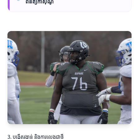
ពិនិត្យកាស៊ីណូ
3. បង្កើតរង្វាន់ និងការលេងជាថ្មី