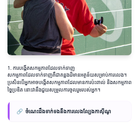
1. ការបង្កើតសកម្មភាពដែលទាក់ទាញ
សកម្មភាពដែលទាក់ទាញគឺជាគន្លងដ៏មានអត្ថន័យសម្រាប់ការលេង។
ប្រសិនបើអ្នកអាចបង្កើតសកម្មភាពដែលមានការប៉ះពាល់ និងសកម្មភាព
ច្នៃប្រឌិត នោះវានឹងជួយសម្រួលការចូលរួមរបស់អ្នក។
🔗
ចំណេះដឹងទាក់ទងនឹងការលេងល្បែងកាស៊ីណូ