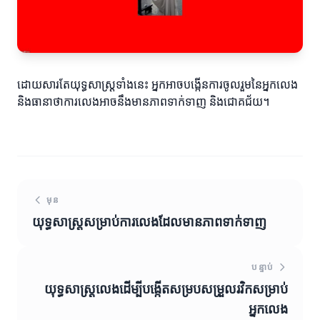
ដោយសារតែយុទ្ធសាស្ត្រទាំងនេះ អ្នកអាចបង្កើនការចូលរួមនៃអ្នកលេង
និងធានាថាការលេងអាចនឹងមានភាពទាក់ទាញ និងជោគជ័យ។
មុន
យុទ្ធសាស្រ្តសម្រាប់ការលេងដែលមានភាពទាក់ទាញ
បន្ទាប់
យុទ្ធសាស្រ្តលេងដើម្បីបង្កើតសម្របសម្រួលរវិកសម្រាប់
អ្នកលេង