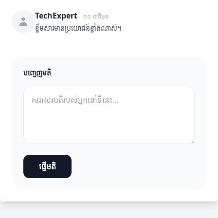
TechExpert
១០ នាទីមុន
ខ្លឹមសារមានប្រយោជន៍ខ្លាំងណាស់។
បញ្ចេញមតិ
ផ្ញើមតិ