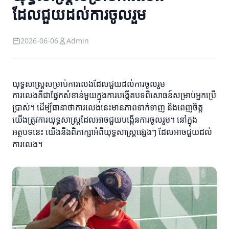
ដែលជួយដល់ការចូលរួម
2026-06-06
Admin
យុទ្ធសាស្រ្តសម្រាប់ការលេងដែលជួយដល់ការចូលរួម
ការលេងគឺជាផ្នែកសំខាន់មួយក្នុងការបង្កើតបទពិសោធន៍សម្រាប់អ្នកប្រើ
ប្រាស់។ ដើម្បីធានាថាការលេងនេះមានភាពទាក់ទាញ និងពេញចិត្ត
យើងត្រូវការយុទ្ធសាស្ត្រដែលអាចជួយបង្កើនការចូលរួម។ នៅក្នុង
អត្ថបទនេះ យើងនឹងពិភាក្សាអំពីយុទ្ធសាស្ត្រផ្សេងៗ ដែលអាចជួយដល់
ការលេង។