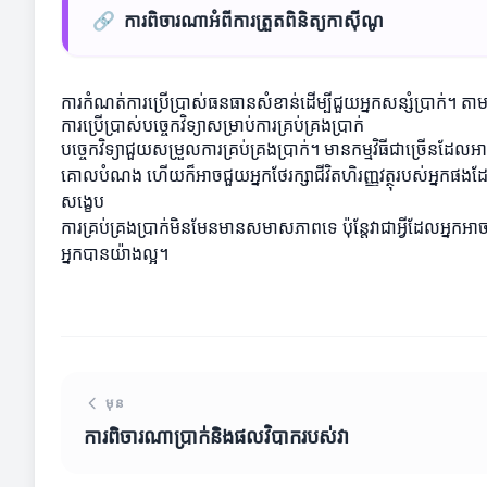
🔗
ការពិចារណាអំពីការត្រួតពិនិត្យកាស៊ីណូ
ការកំណត់ការប្រេីប្រាស់ធនធានសំខាន់ដើម្បីជួយអ្នកសន្សំប្រាក
ការប្រើប្រាស់បច្ចេកវិទ្យាសម្រាប់ការគ្រប់គ្រងប្រាក់
បច្ចេកវិទ្យាជួយសម្រួលការគ្រប់គ្រងប្រាក់។ មានកម្មវិធីជាច្រើ
គោលបំណង ហើយក៏អាចជួយអ្នកថែរក្សាជីវិតហិរញ្ញវត្ថុរបស់អ្នកផងដ
សង្ខេប
ការគ្រប់គ្រងប្រាក់មិនមែនមានសមាសភាពទេ ប៉ុន្តែវាជាអ្វីដែលអ្នកអា
អ្នកបានយ៉ាងល្អ។
មុន
ការពិចារណាប្រាក់និងផលវិបាករបស់វា