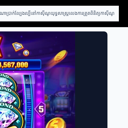
ណាប្រាក់
ល្បែងល្បីនៅកាស៊ីណូ
យុទ្ធសាស្រ្តលេង
ការត្រួតពិនិត្យកាស៊ីណូ