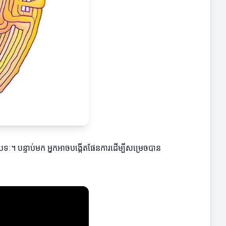
ទៈ។ បន្ទាប់មក អ្នកអាចបង្កើតផែនការដើម្បីសម្រេចបាន