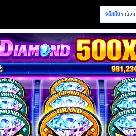
ទំព័រដើម
ការពិចារ