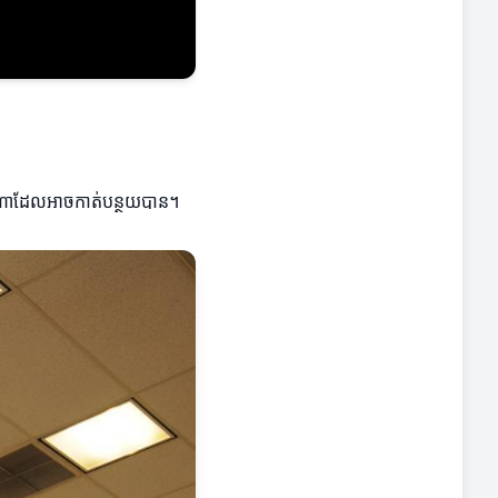
ណាយណាដែលអាចកាត់បន្ថយបាន។