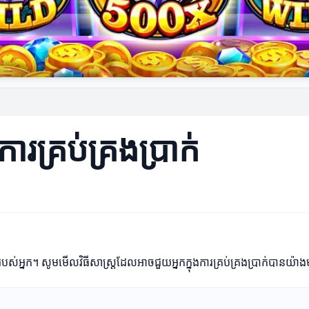
គ្រប់គ្រងប្រាក់
្ថុរបស់អ្នក។ សូមមើលវិធីសាស្ត្រដែលអាចជួយអ្នកក្នុងការគ្រប់គ្រងប្រាក់បានយ៉ា