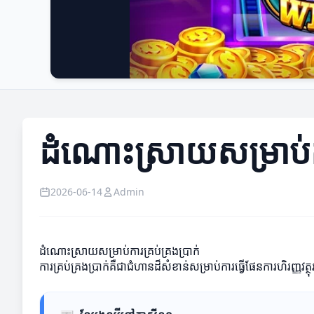
ដំណោះស្រាយសម្រាប់ការ
2026-06-14
Admin
ដំណោះស្រាយសម្រាប់ការគ្រប់គ្រងប្រាក់
ការគ្រប់គ្រងប្រាក់គឺជាជំហានដ៏សំខាន់សម្រាប់ការធ្វើផែនការហិរញ្ញវត