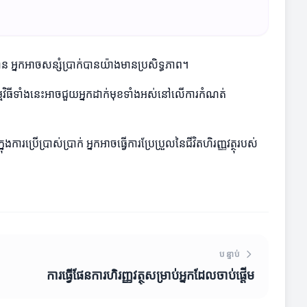
អ្នកអាចសន្សំប្រាក់បានយ៉ាងមានប្រសិទ្ធភាព។
ម្មវិធីទាំងនេះអាចជួយអ្នកដាក់មុខទាំងអស់នៅលើការកំណត់
ើប្រាស់ប្រាក់ អ្នកអាចធ្វើការប្រែប្រួលនៃជីវិតហិរញ្ញវត្ថុរបស់
បន្ទាប់
ការធ្វើផែនការហិរញ្ញវត្ថុសម្រាប់អ្នកដែលចាប់ផ្តើម