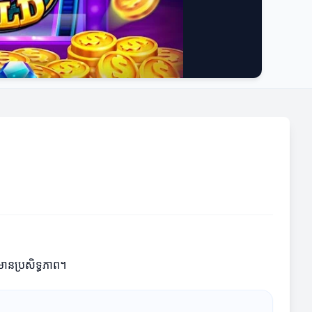
ងមានប្រសិទ្ធភាព។