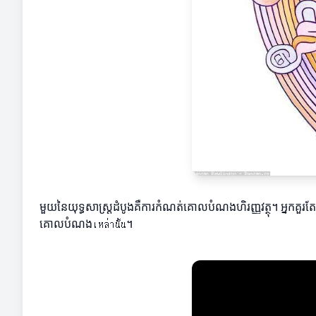
មួយនៃយុទ្ធសាស្ត្រដំបូងគឺការកំណត់គោលបំណងហិរញ្ញវត្ថុ។ អ្នកគួ
គោលបំណងเหล่านั้น។