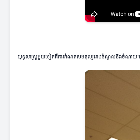
យុទ្ធសាស្ត្រមួយទៀតគឺការកំណត់សមតុល្យរវាងចំណូលនិងចំណាយ។ អ្