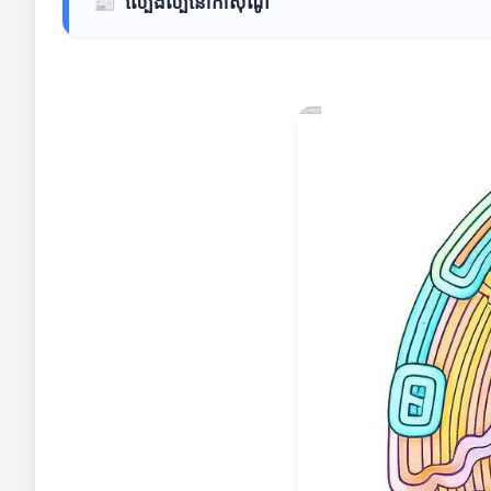
📰
ល្បែងល្បីនៅកាស៊ីណូ