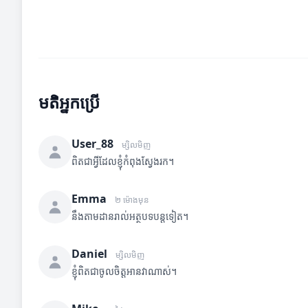
មតិអ្នកប្រើ
User_88
ម្សិលមិញ
ពិតជាអ្វីដែលខ្ញុំកំពុងស្វែងរក។
Emma
២ ម៉ោងមុន
នឹងតាមដានរាល់អត្ថបទបន្តទៀត។
Daniel
ម្សិលមិញ
ខ្ញុំពិតជាចូលចិត្តអានវាណាស់។