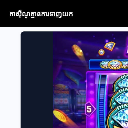
កាស៊ីណូគ្មានការទាញយក