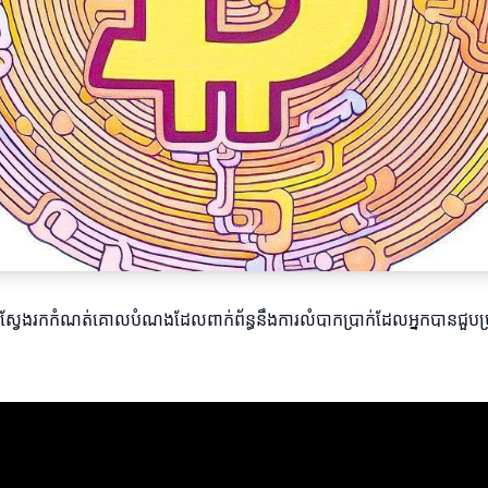
រតែស្វែងរកកំណត់គោលបំណងដែលពាក់ព័ន្ធនឹងការលំបាកប្រាក់ដែលអ្នកបានជួបប្រ