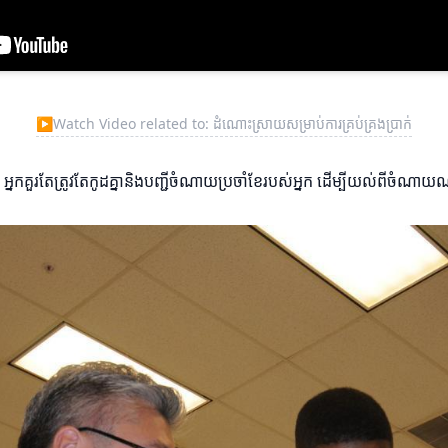
▶
Watch Video related to: ដំណោះស្រាយសម្រាប់ការគ្រប់គ្រងប្រាក់
នកគួរតែត្រូវតែកូដគ្នានិងបញ្ជីចំណាយប្រចាំខែរបស់អ្នក ដើម្បីយល់ពីចំ