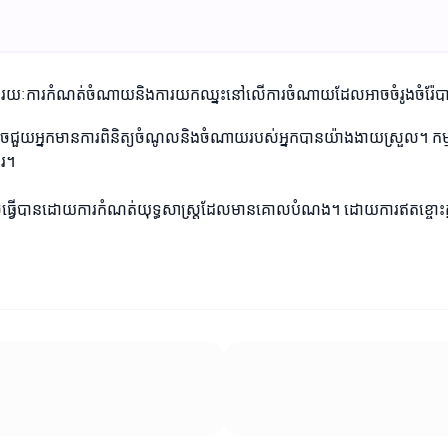
់។ តាមរយៈការកំណត់ចំណាយនិងការយកឈ្នះនៅលើការចំណាយដែលអាចចំរូងចំរ៉ែបាន 
នដែលអាចជួយអ្នកមានការពិនិត្យចំណូលនិងចំណាយរបស់អ្នកបានយ៉ាងងាយស្រួល។ ក
ែរ។
ចធ្វើបានដោយការកំណត់យុទ្ធសាស្ត្រដែលមានគោលបំណង។ ដោយការឥតខ្ចោះក្នុងការប្រ