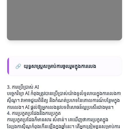
🔗
យុទ្ធសាស្រ្តសម្រាប់ការចូលរួមក្នុងការលេង
3. ការប្រើប្រាស់ AI
បច្ចេកវិទ្យា AI កំពុងត្រូវបានប្រើប្រាស់យ៉ាងទូលំទូលាយក្នុងការលេងកា
ស៊ីណូ។ វាអាចជួយពិនិត្យ និងកំណត់ប្រភេទនៃគោលការណ៍បន្ថែមក្នុង
ការលេង។ AI ផ្តល់ឱ្យអ្នកលេងនូវបទពិសោធន៍ល្អប្រសើរជាងមុន។
4. ការប្រកួតប្រជែងនិងការប្រកួត
ការប្រកួតប្រជែងក៏មានសារៈសំខាន់។ គេឃើញថាការប្រកួតក្នុង
ល្បែងកាស៊ីណូកំពុងកើនឡើងក្នុងឆ្នាំនេះ។ តើអ្នកត្រៀមខ្លួនសម្រាប់ការ