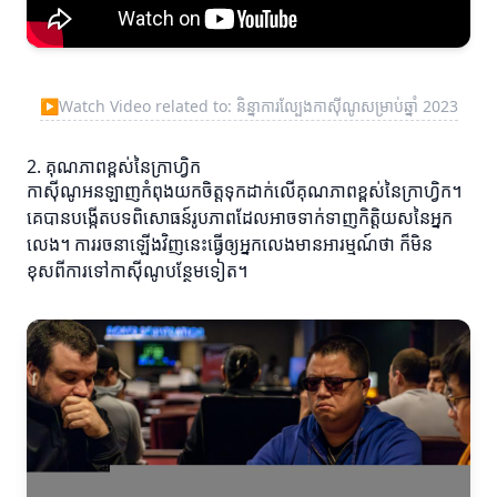
▶
Watch Video related to: និន្នាការល្បែងកាស៊ីណូសម្រាប់ឆ្នាំ 2023
2. គុណភាពខ្ពស់នៃក្រាហ្វិក
កាស៊ីណូអនឡាញកំពុងយកចិត្តទុកដាក់លើគុណភាពខ្ពស់នៃក្រាហ្វិក។
គេបានបង្កើតបទពិសោធន៍រូបភាពដែលអាចទាក់ទាញកិត្តិយសនៃអ្នក
លេង។ ការរចនាឡើងវិញនេះធ្វើឲ្យអ្នកលេងមានអារម្មណ៍ថា ក៏មិន
ខុសពីការទៅកាស៊ីណូបន្ថែមទៀត។