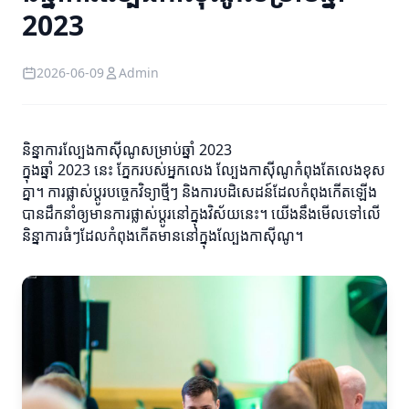
2023
2026-06-09
Admin
និន្នាការល្បែងកាស៊ីណូសម្រាប់ឆ្នាំ 2023
ក្នុងឆ្នាំ 2023 នេះ ភ្នែករបស់អ្នកលេង ល្បែងកាស៊ីណូកំពុងតែលេងខុស
គ្នា។ ការផ្លាស់ប្តូរបច្ចេកវិទ្យាថ្មីៗ និងការបដិសេដន៍ដែលកំពុងកើតឡើង
បានដឹកនាំឲ្យមានការផ្លាស់ប្តូរនៅក្នុងវិស័យនេះ។ យើងនឹងមើលទៅលើ
និន្នាការធំៗដែលកំពុងកើតមាននៅក្នុងល្បែងកាស៊ីណូ។