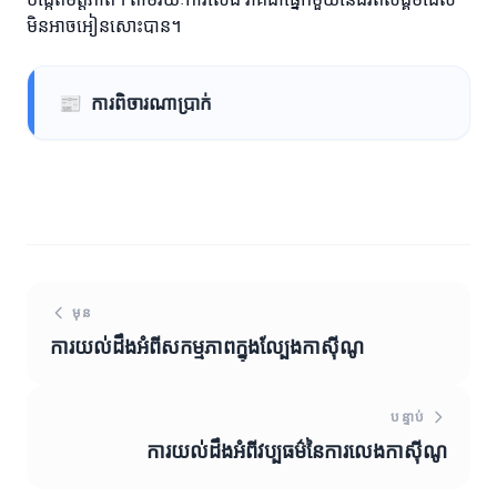
មិនអាចអៀនសោះបាន។
📰
ការពិចារណាប្រាក់
មុន
ការយល់ដឹងអំពីសកម្មភាពក្នុងល្បែងកាស៊ីណូ
បន្ទាប់
ការយល់ដឹងអំពីវប្បធម៌នៃការលេងកាស៊ីណូ