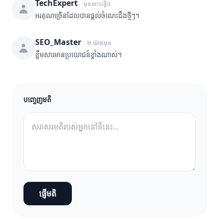
TechExpert
មុននេះបន្តិច
អរគុណច្រើនដែលបានផ្តល់ចំណេះដឹងថ្មីៗ។
SEO_Master
២ ម៉ោងមុន
ខ្លឹមសារមានប្រយោជន៍ខ្លាំងណាស់។
បញ្ចេញមតិ
ផ្ញើមតិ