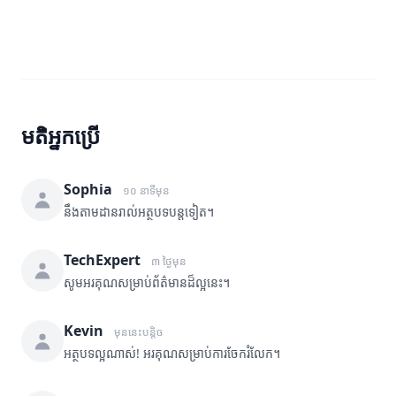
មតិអ្នកប្រើ
Sophia
១០ នាទីមុន
នឹងតាមដានរាល់អត្ថបទបន្តទៀត។
TechExpert
៣ ថ្ងៃមុន
សូមអរគុណសម្រាប់ព័ត៌មានដ៏ល្អនេះ។
Kevin
មុននេះបន្តិច
អត្ថបទល្អណាស់! អរគុណសម្រាប់ការចែករំលែក។