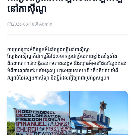
នៅកាស៊ីណូ
2026-06-18
Admin
ការស្រាវជ្រាវអំពីវប្បធម៍នៃល្បែងល្បីនៅកាស៊ីណូ
ល្បែងកាស៊ីណូគឺជាកម្មវិធីដែលមានប្រជាប្រិយភាពខ្លាំងនៅទូទាំង
ពិភពលោក។ វាបង្កើតសកម្មភាពសង្គម និងវប្បធម៍មួយដែលស្វែងយល់
អំពីការស្នាក់នៅរបស់មនុស្ស។ ក្នុងអត្ថបទនេះយើងនឹងនិយាយអំពី
វប្បធម៌នៃល្បែងកាស៊ីណូ និងអ្វីដែលធ្វើឱ្យវាជាប្រព័ន្ធសង្គម។