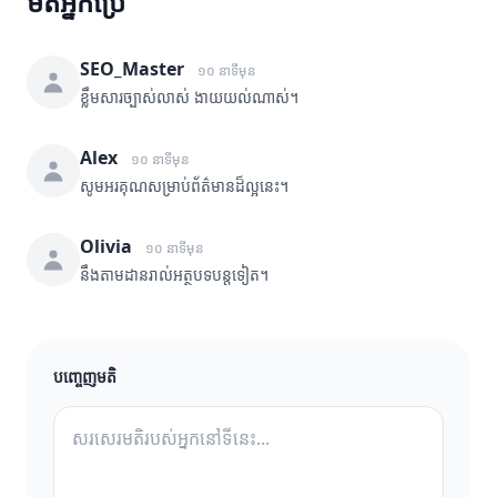
មតិអ្នកប្រើ
SEO_Master
១០ នាទីមុន
ខ្លឹមសារច្បាស់លាស់ ងាយយល់ណាស់។
Alex
១០ នាទីមុន
សូមអរគុណសម្រាប់ព័ត៌មានដ៏ល្អនេះ។
Olivia
១០ នាទីមុន
នឹងតាមដានរាល់អត្ថបទបន្តទៀត។
បញ្ចេញមតិ