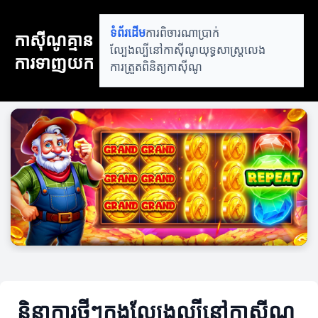
ទំព័រដើម
ការពិចារណាប្រាក់
កាស៊ីណូគ្មាន
ល្បែងល្បីនៅកាស៊ីណូ
យុទ្ធសាស្រ្តលេង
ការទាញយក
ការត្រួតពិនិត្យកាស៊ីណូ
និន្នាការថ្មីៗក្នុងល្បែងល្បីនៅកាស៊ីណូ