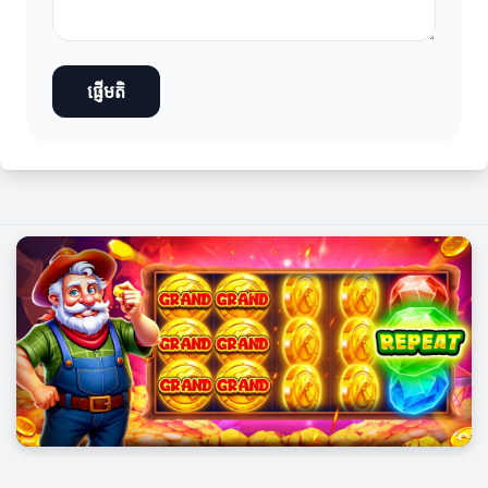
ផ្ញើមតិ