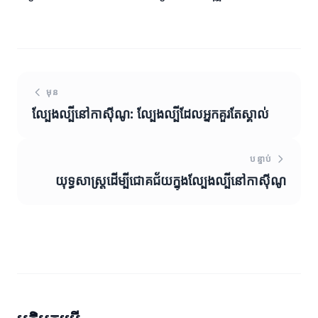
មុន
ល្បែងល្បីនៅកាស៊ីណូ: ល្បែងល្បីដែលអ្នកគួរតែស្គាល់
បន្ទាប់
យុទ្ធសាស្ត្រដើម្បីជោគជ័យក្នុងល្បែងល្បីនៅកាស៊ីណូ