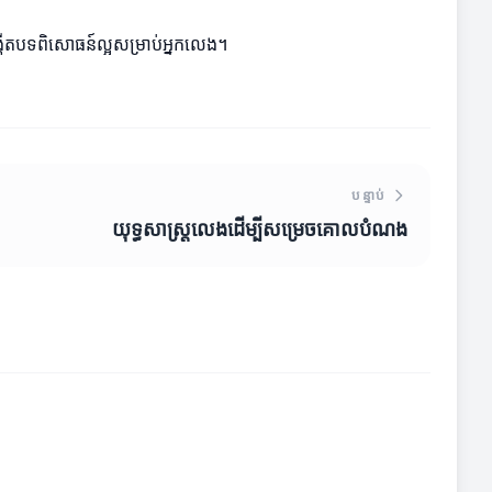
ចបង្កើតបទពិសោធន៍ល្អសម្រាប់អ្នកលេង។
បន្ទាប់
យុទ្ធសាស្រ្តលេងដើម្បីសម្រេចគោលបំណង