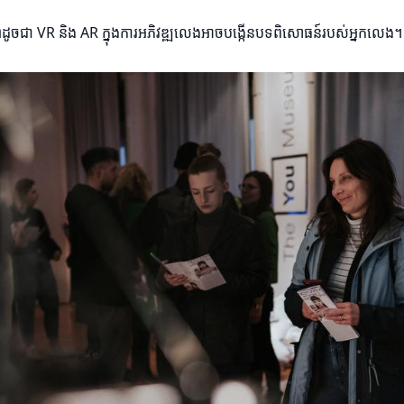
ច្ចេកវិទ្យាដូចជា VR និង AR ក្នុងការអភិវឌ្ឍលេងអាចបង្កើនបទពិសោធន៍របស់អ្នកលេ