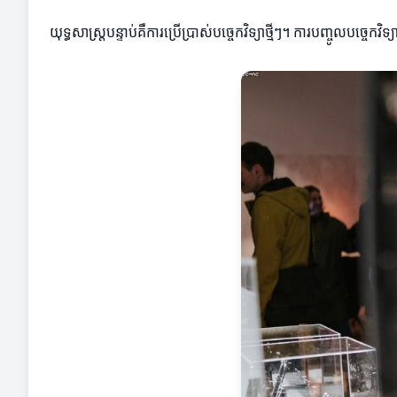
យុទ្ធសាស្រ្តបន្ទាប់គឺការប្រើប្រាស់បច្ចេកវិទ្យាថ្មីៗ។ ការបញ្ចូលប