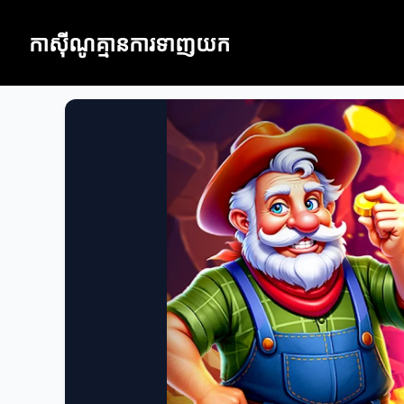
កាស៊ីណូគ្មានការទាញយក