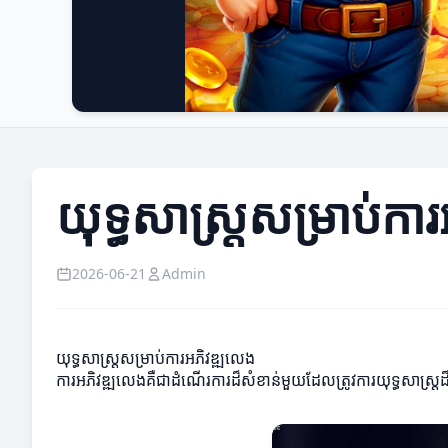
យុទ្ធសាស្រ្តសម្រាប់កា
2026-06-21
Admin
យុទ្ធសាស្រ្តសម្រាប់ការអភិវឌ្ឍលេង
ការអភិវឌ្ឍលេងគឺជាដំណើរការដ៏សំខាន់មួយដែលត្រូវការយុទ្ធសាស្រ្ត