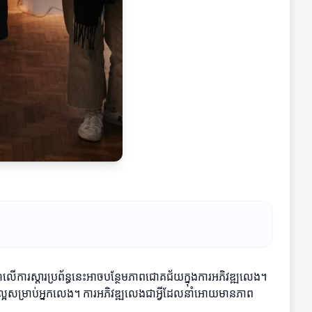
្មណ៍លើការស្ដារប្រព័ន្ធនេះអាចបន្ថែមភាពជោគជ័យក្នុងការអភិវឌ្ឍលេង។
៍ល្អសម្រាប់អ្នកលេង។ ការអភិវឌ្ឍលេងជាអ្វីដែលនាំអោយមានភាព