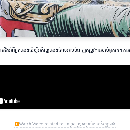
េះដឹងអំពីអ្នកលេងដើម្បីអភិវឌ្ឍលេងដែលអាចបំពេញតម្រូវការរបស់ពួកគេ។ ក
▶
Watch Video related to: យុទ្ធសាស្រ្តសម្រាប់ការអភិវឌ្ឍលេង