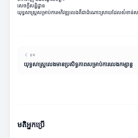
សេចក្តីសន្និដ្ឋាន
យុទ្ធសាស្រ្តសម្រាប់ការអភិវឌ្ឍលេងគឺជាដំណោះស្រាយដែលសំខាន់សម្រាប់
មុន
យុទ្ធសាស្រ្តលេងមានប្រសិទ្ធភាពសម្រាប់ការលេងកម្សាន្ត
មតិអ្នកប្រើ