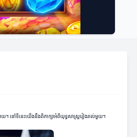
បាយ។ នៅទីនេះយើងនឹងពិភាក្សាអំពីយុទ្ធសាស្រ្តរៀងរាល់មួយ។