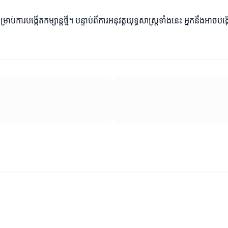
ការបង្កើតកម្សាន្តថ្មី។ បន្ទាប់ពីការអនុវត្តយុទ្ធសាស្រ្តទាំងនេះ អ្នកនឹងអា