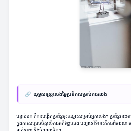
🔗
យុទ្ធសាស្រ្តលេងច្នៃប្រឌិតសម្រាប់ការលេង
បន្ទាប់មក គឺការបង្កើតប្រព័ន្ធចុះឈ្មោះសម្រាប់អ្នកលេង។ ប្រព័ន្ធនេ
ក្នុងការសម្រេចចិត្តលើការអភិវឌ្ឍលេង បញ្ហានៅទីនេះគឺការពិចារ
ទាក់ទាញ និងចំណូលចិត្ត។