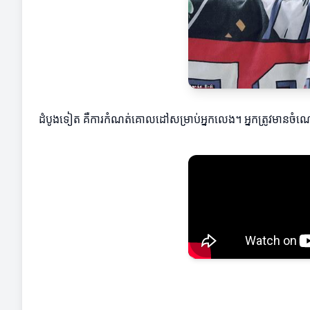
ដំបូងទៀត គឺការកំណត់គោលដៅសម្រាប់អ្នកលេង។ អ្នកត្រូវមានចំណ