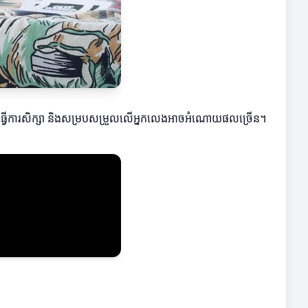
ារធ្វើការសិក្សា និងសម្របសម្រួលលើអ្នកលេងអាចអំណោយផលច្រើន។