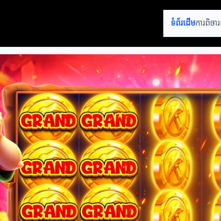
ទំព័រដើម
ការពិចារ