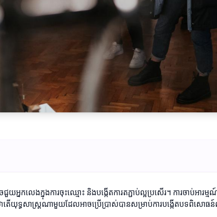
ះអាចជួយអ្នកលេងក្នុងការចុះឈ្មោះ និងបង្កើតការតភ្ជាប់ល្អប្រសើរ។ ការចាប់អារម
ណាថាតើយុទ្ធសាស្រ្តណាមួយដែលអាចប្រើប្រាស់បានសម្រាប់ការបង្កើតបទពិសោធន