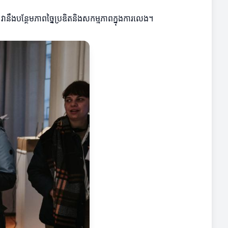
ង។ វានឹងបន្ថែមភាពច្នៃប្រឌិតនិងសកម្មភាពក្នុងការលេង។