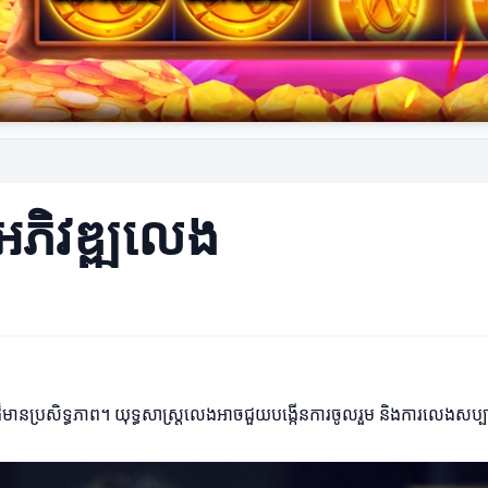
រអភិវឌ្ឍលេង
ដ៏មានប្រសិទ្ធភាព។ យុទ្ធសាស្រ្តលេងអាចជួយបង្កើនការចូលរួម និងការលេងសប្