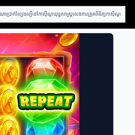
ណាប្រាក់
ល្បែងល្បីនៅកាស៊ីណូ
យុទ្ធសាស្រ្តលេង
ការត្រួតពិនិត្យកាស៊ីណូ