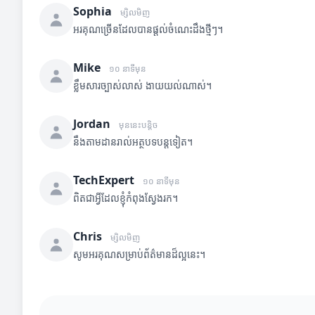
Sophia
ម្សិលមិញ
អរគុណច្រើនដែលបានផ្តល់ចំណេះដឹងថ្មីៗ។
Mike
១០ នាទីមុន
ខ្លឹមសារច្បាស់លាស់ ងាយយល់ណាស់។
Jordan
មុននេះបន្តិច
នឹងតាមដានរាល់អត្ថបទបន្តទៀត។
TechExpert
១០ នាទីមុន
ពិតជាអ្វីដែលខ្ញុំកំពុងស្វែងរក។
Chris
ម្សិលមិញ
សូមអរគុណសម្រាប់ព័ត៌មានដ៏ល្អនេះ។